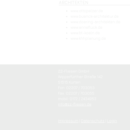
ARCHITEKTEN
www.ottopelzer.de
www.buenck-architektur.de
www.doering-architekten.de
www.annefluck.de
www.bt-koeln.de
www.khhplanung.de
ZZ-Fliesen GmbH
Wipperfürther Straße 142
51515 Kürten
Fon: 02207 / 703053
Fax: 02207 / 703055
mobil: 0172 / 2434953
info@zz-fliesen.de
Impressum
|
Datenschutz
|
Login