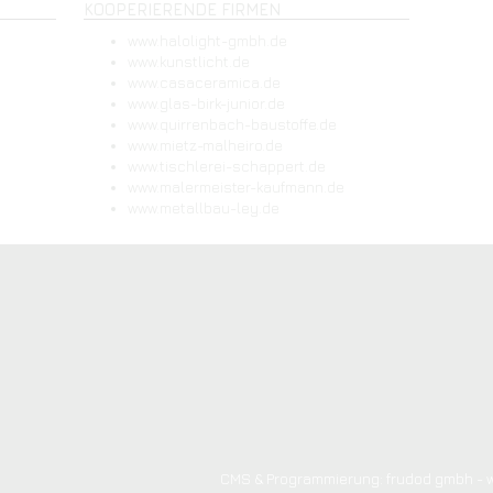
KOOPERIERENDE FIRMEN
www.halolight-gmbh.de
www.kunstlicht.de
www.casaceramica.de
www.glas-birk-junior.de
www.quirrenbach-baustoffe.de
www.mietz-malheiro.de
www.tischlerei-schappert.de
www.malermeister-kaufmann.de
www.metallbau-ley.de
CMS & Programmierung: frudod gmbh - 